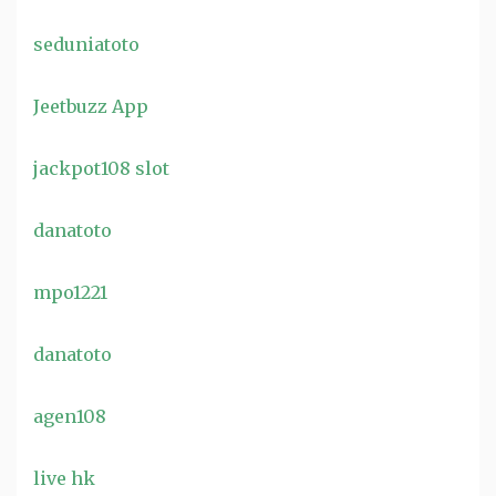
seduniatoto
Jeetbuzz App
jackpot108 slot
danatoto
mpo1221
danatoto
agen108
live hk