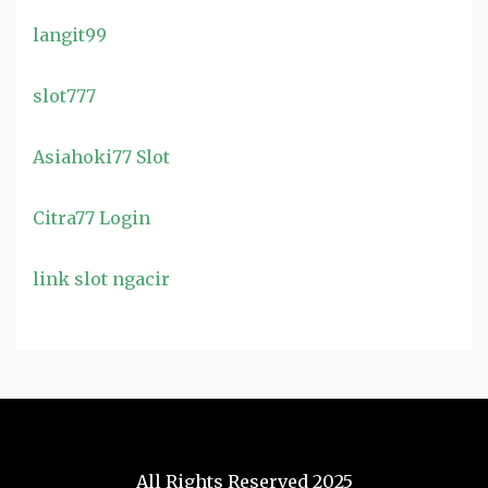
langit99
slot777
Asiahoki77 Slot
Citra77 Login
link slot ngacir
All Rights Reserved 2025