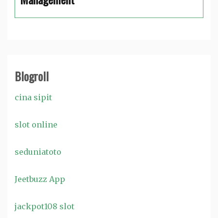
Blogroll
cina sipit
slot online
seduniatoto
Jeetbuzz App
jackpot108 slot