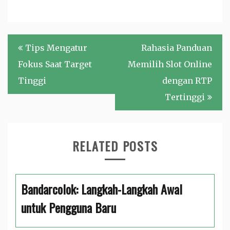
Post
Tips Mengatur
Rahasia Panduan
navigation
Fokus Saat Target
Memilih Slot Online
Tinggi
dengan RTP
Tertinggi
RELATED POSTS
Bandarcolok: Langkah-Langkah Awal
untuk Pengguna Baru