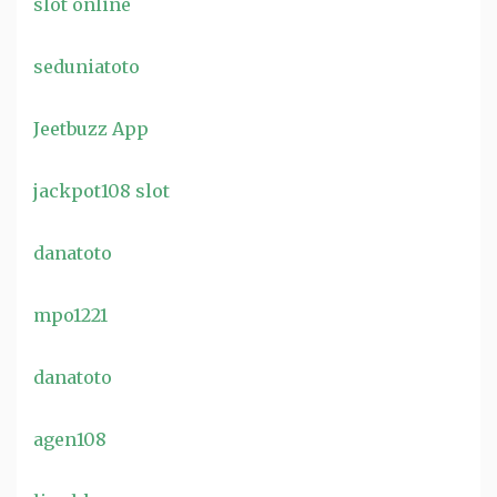
slot online
seduniatoto
Jeetbuzz App
jackpot108 slot
danatoto
mpo1221
danatoto
agen108