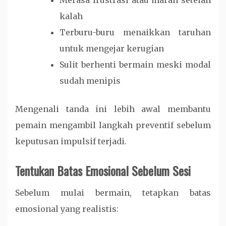
Merasa frustrasi atau marah setelah
kalah
Terburu-buru menaikkan taruhan
untuk mengejar kerugian
Sulit berhenti bermain meski modal
sudah menipis
Mengenali tanda ini lebih awal membantu
pemain mengambil langkah preventif sebelum
keputusan impulsif terjadi.
Tentukan Batas Emosional Sebelum Sesi
Sebelum mulai bermain, tetapkan batas
emosional yang realistis: