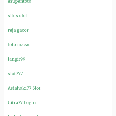
asupantoto
situs slot
raja gacor
toto macau
langit99
slot777
Asiahoki77 Slot
Citra77 Login