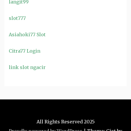
langit99
slot777
Asiahoki77 Slot
Citra77 Login
link slot ngacir
All Rights Reserved 2025