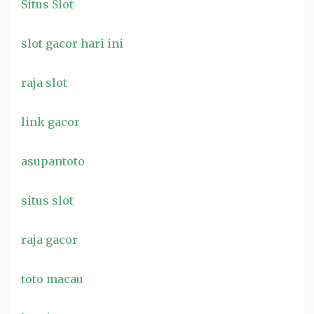
Situs Slot
slot gacor hari ini
raja slot
link gacor
asupantoto
situs slot
raja gacor
toto macau