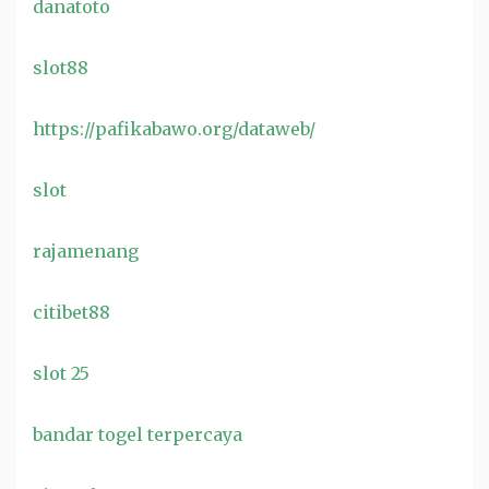
danatoto
slot88
https://pafikabawo.org/dataweb/
slot
rajamenang
citibet88
slot 25
bandar togel terpercaya