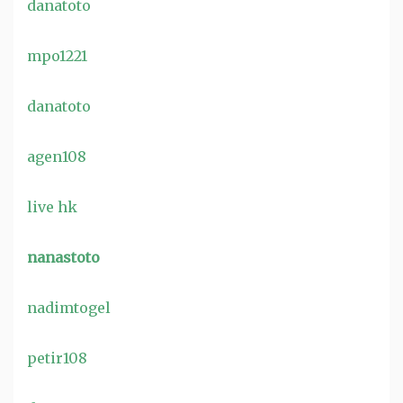
danatoto
mpo1221
danatoto
agen108
live hk
nanastoto
nadimtogel
petir108