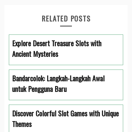
RELATED POSTS
Explore Desert Treasure Slots with
Ancient Mysteries
Bandarcolok: Langkah-Langkah Awal
untuk Pengguna Baru
Discover Colorful Slot Games with Unique
Themes