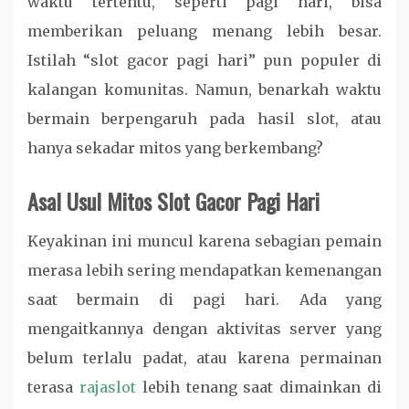
waktu tertentu, seperti pagi hari, bisa
memberikan peluang menang lebih besar.
Istilah “slot gacor pagi hari” pun populer di
kalangan komunitas. Namun, benarkah waktu
bermain berpengaruh pada hasil slot, atau
hanya sekadar mitos yang berkembang?
Asal Usul Mitos Slot Gacor Pagi Hari
Keyakinan ini muncul karena sebagian pemain
merasa lebih sering mendapatkan kemenangan
saat bermain di pagi hari. Ada yang
mengaitkannya dengan aktivitas server yang
belum terlalu padat, atau karena permainan
terasa
rajaslot
lebih tenang saat dimainkan di