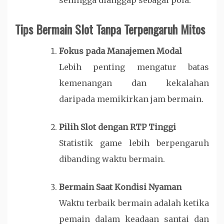
sehingga dianggap sebagai pola.
Tips Bermain Slot Tanpa Terpengaruh Mitos
Fokus pada Manajemen Modal
Lebih penting mengatur batas
kemenangan dan kekalahan
daripada memikirkan jam bermain.
Pilih Slot dengan RTP Tinggi
Statistik game lebih berpengaruh
dibanding waktu bermain.
Bermain Saat Kondisi Nyaman
Waktu terbaik bermain adalah ketika
pemain dalam keadaan santai dan