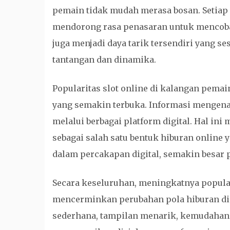
pemain tidak mudah merasa bosan. Setiap
mendorong rasa penasaran untuk mencoba v
juga menjadi daya tarik tersendiri yang 
tantangan dan dinamika.
Popularitas slot online di kalangan pemai
yang semakin terbuka. Informasi mengen
melalui berbagai platform digital. Hal in
sebagai salah satu bentuk hiburan online 
dalam percakapan digital, semakin besar
Secara keseluruhan, meningkatnya popular
mencerminkan perubahan pola hiburan di 
sederhana, tampilan menarik, kemudahan ak