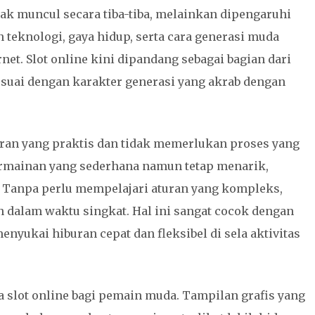
dak muncul secara tiba-tiba, melainkan dipengaruhi
n teknologi, gaya hidup, serta cara generasi muda
net. Slot online kini dipandang sebagai bagian dari
esuai dengan karakter generasi yang akrab dengan
ran yang praktis dan tidak memerlukan proses yang
ermainan yang sederhana namun tetap menarik,
. Tanpa perlu mempelajari aturan yang kompleks,
dalam waktu singkat. Hal ini sangat cocok dengan
yukai hiburan cepat dan fleksibel di sela aktivitas
ma slot online bagi pemain muda. Tampilan grafis yang