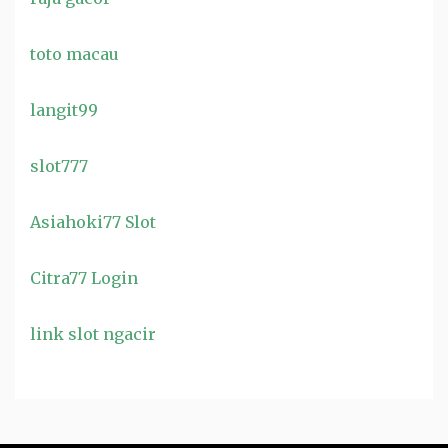
toto macau
langit99
slot777
Asiahoki77 Slot
Citra77 Login
link slot ngacir