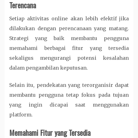
Terencana
Setiap aktivitas online akan lebih efektif jika
dilakukan dengan perencanaan yang matang.
Strategi yang baik membantu pengguna
memahami berbagai fitur yang tersedia
sekaligus mengurangi potensi kesalahan
dalam pengambilan keputusan.
Selain itu, pendekatan yang terorganisir dapat
membantu pengguna tetap fokus pada tujuan
yang ingin dicapai saat menggunakan
platform.
Memahami Fitur yang Tersedia