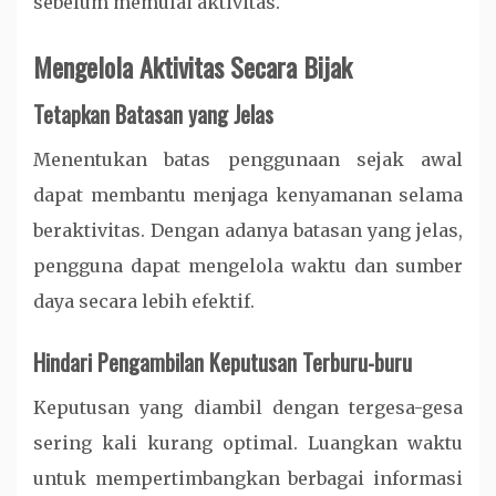
sebelum memulai aktivitas.
Mengelola Aktivitas Secara Bijak
Tetapkan Batasan yang Jelas
Menentukan batas penggunaan sejak awal
dapat membantu menjaga kenyamanan selama
beraktivitas. Dengan adanya batasan yang jelas,
pengguna dapat mengelola waktu dan sumber
daya secara lebih efektif.
Hindari Pengambilan Keputusan Terburu-buru
Keputusan yang diambil dengan tergesa-gesa
sering kali kurang optimal. Luangkan waktu
untuk mempertimbangkan berbagai informasi