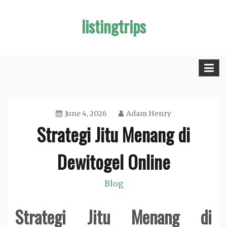
Skip
listingtrips
to
content
June 4, 2026
Adam Henry
Strategi Jitu Menang di
Dewitogel Online
Blog
Strategi Jitu Menang di