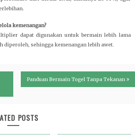
erlebihan.
gelola kemenangan?
ultiplier dapat digunakan untuk bermain lebih lama
 diperoleh, sehingga kemenangan lebih awet.
Panduan Bermain Togel Tanpa Tekanan
ATED POSTS