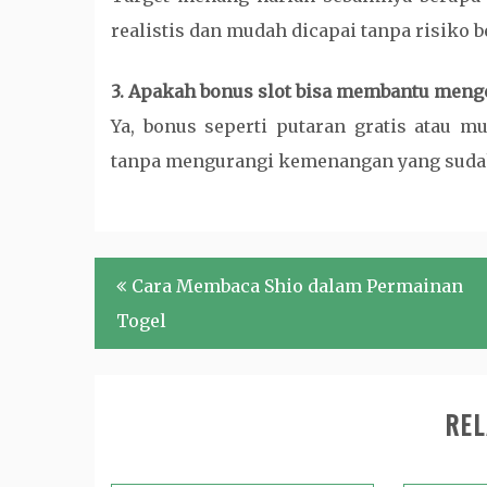
realistis dan mudah dicapai tanpa risiko b
3. Apakah bonus slot bisa membantu men
Ya, bonus seperti putaran gratis atau m
tanpa mengurangi kemenangan yang sudah
Post
Cara Membaca Shio dalam Permainan
navigation
Togel
REL