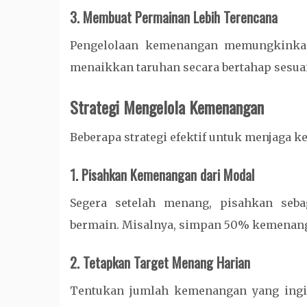
3. Membuat Permainan Lebih Terencana
Pengelolaan kemenangan memungkinkan
menaikkan taruhan secara bertahap sesuai
Strategi Mengelola Kemenangan
Beberapa strategi efektif untuk menjaga 
1. Pisahkan Kemenangan dari Modal
Segera setelah menang, pisahkan se
bermain. Misalnya, simpan 50% kemenang
2. Tetapkan Target Menang Harian
Tentukan jumlah kemenangan yang ingin d